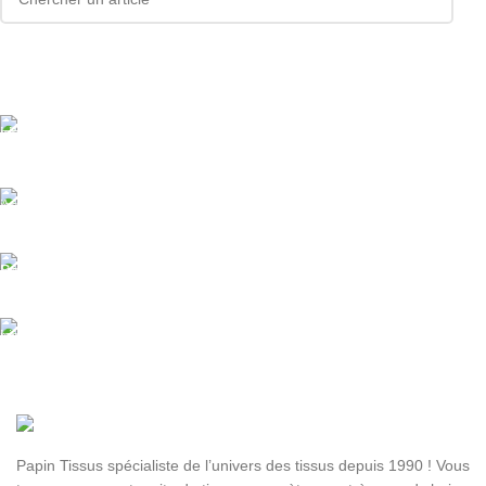
Livraison offerte
Dès 89.00€ d'achat
Assistance
Paiement sécurisé.
Livraison rapide
Sous 24H à 48H ouvrables
Papin Tissus spécialiste de l’univers des tissus depuis 1990 ! Vous