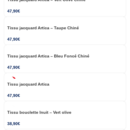
47,90
€
Tissu jacquard Artica – Taupe Chiné
47,90
€
Tissu jacquard Artica – Bleu Foncé Chiné
47,90
€
Tissu jacquard Artica
SUR MESURE
47,90
€
THERMIQUE OBSCURCISSANT
Tissu bouclette Inuit – Vert olive
38,90
€